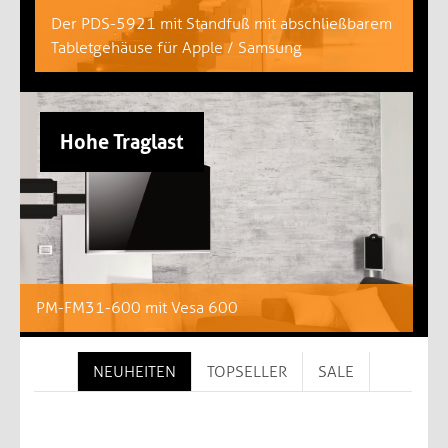
Der PDS-5921 mit Standfuß mit abschließbarem
Tabletgehäuse für Apple / Samsung
Hohe Traglast
PM-FM31-600 mit Vesa 600
NEUHEITEN
TOPSELLER
SALE