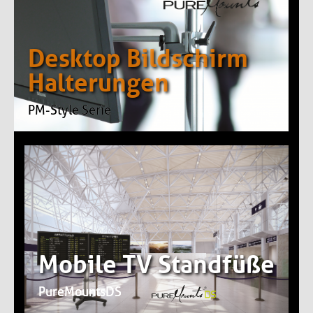
Desktop Bildschirm 
Halterungen
PM-Style Serie
Mobile TV Standfüße
PureMountsDS